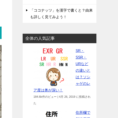
「ココナッツ」を漢字で書くと？由来
も詳しく見てみよう！
全体の人気記事
SR・
SSR・
URなど
の違いと
は？ソシ
ャゲのレ
ア度は奥が深い！
184.6k件のビュー
|
4月 26, 2019 に投稿され
た
住所欄で