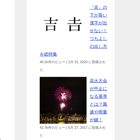
「吉」の
下が長い
漢字が出
せない！
つちよし
の出し方
を総特集
46.2k件のビュー
|
1月 31, 2020 に投稿され
た
花火大会
が中止に
なる基準
とは？風
速や雨量
が鍵！
42.7k件のビュー
|
5月 27, 2017 に投稿され
た