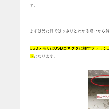
す。
まずは見た目ではっきりとわかる違いから
USBメモリは
USBコネクタ
に挿すフラッシ
ド
となります。