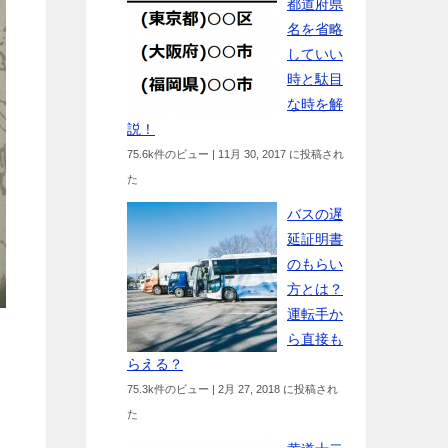
都道府県
名を省略
していい
時と駄目
な時を解
説！
75.6k件のビュー
|
11月 30, 2017 に投稿され
た
バスの遅
延証明書
のもらい
方とは？
運転手か
ら直接も
らえる？
75.3k件のビュー
|
2月 27, 2018 に投稿され
た