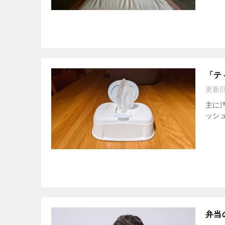
「テ
更新
主に
ッシュ
弁当