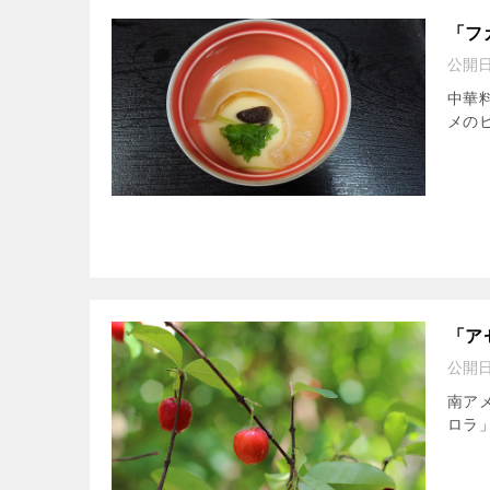
「フ
公開
中華
メの
「ア
公開
南ア
ロラ」