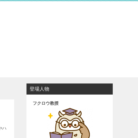
登場人物
フクロウ教授
やハ