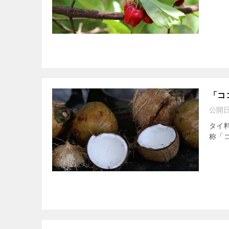
「コ
公開
タイ
称「