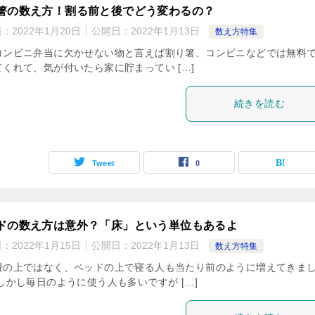
箸の数え方！割る前と後でどう変わるの？
日：
2022年1月20日
公開日：
2022年1月13日
数え方特集
コンビニ弁当に欠かせない物と言えば割り箸、コンビニなどでは無料
てくれて、気が付いたら家に貯まってい […]
続きを読む
Tweet
0
ドの数え方は意外？「床」という単位もあるよ
日：
2022年1月15日
公開日：
2022年1月13日
数え方特集
畳の上ではなく、ベッドの上で寝る人も当たり前のように増えてきま
しかし毎日のように使う人も多いですが […]