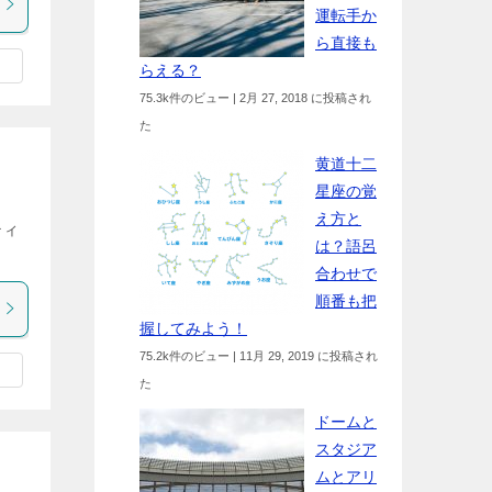
運転手か
ら直接も
らえる？
75.3k件のビュー
|
2月 27, 2018 に投稿され
た
黄道十二
星座の覚
え方と
ティ
は？語呂
合わせで
順番も把
握してみよう！
75.2k件のビュー
|
11月 29, 2019 に投稿され
た
ドームと
スタジア
ムとアリ