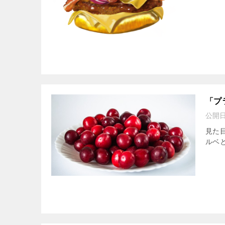
「プ
公開
見た
ルベ