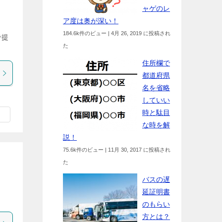
ャゲのレ
ア度は奥が深い！
184.6k件のビュー
|
4月 26, 2019 に投稿され
で提
た
住所欄で
都道府県
名を省略
していい
時と駄目
な時を解
説！
75.6k件のビュー
|
11月 30, 2017 に投稿され
た
バスの遅
し
延証明書
のもらい
方とは？