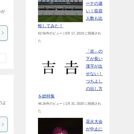
ーナの違
い！収容
のが
人数も比
較してみた！
62.5k件のビュー
|
9月 17, 2019 に投稿され
た
「吉」の
下が長い
漢字が出
せない！
つちよし
の出し方
を総特集
のよ
46.2k件のビュー
|
1月 31, 2020 に投稿され
た
花火大会
が中止に