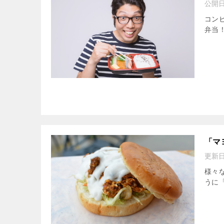
公開
コン
弁当！
「マ
更新
様々
うに