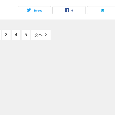
Tweet
0
3
4
5
次へ