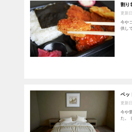
割り
更新
今や
供し
ベッ
更新
今や
た。 