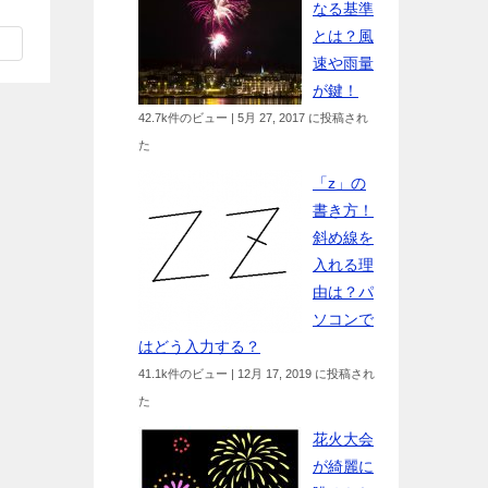
なる基準
とは？風
速や雨量
が鍵！
42.7k件のビュー
|
5月 27, 2017 に投稿され
た
「z」の
書き方！
斜め線を
入れる理
由は？パ
ソコンで
はどう入力する？
41.1k件のビュー
|
12月 17, 2019 に投稿され
た
花火大会
が綺麗に