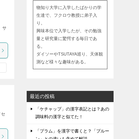
物知り大学に入学したばかりの学
生達で、フクロウ教授に弟子入
り。
 サ
興味本位で入学したが、その勉強
量と研究量に驚愕する毎日であ
る。
ダイソーやTSUTAYA巡り、天体観
測など様々な趣味がある。
最近の投稿
「ケチャップ」の漢字表記とは？あの
アセ
調味料の漢字と似てた！
「プラム」を漢字で書くと？「プルー
ン」との違いも含めて解説