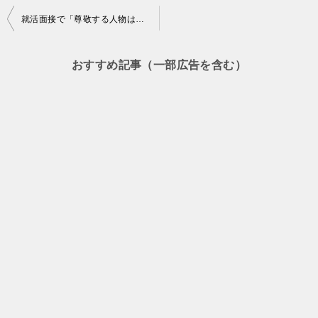
投
就活面接で「尊敬する人物は誰ですか？」と聞かれたときの回答法は？
稿
ナ
おすすめ記事（一部広告を含む）
ビ
ゲ
ー
シ
ョ
ン