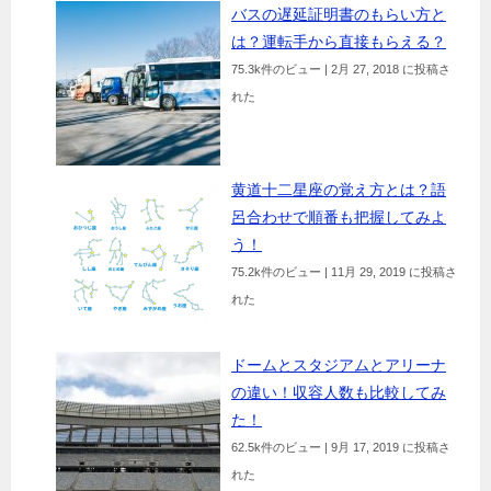
バスの遅延証明書のもらい方と
は？運転手から直接もらえる？
75.3k件のビュー
|
2月 27, 2018 に投稿さ
れた
黄道十二星座の覚え方とは？語
呂合わせで順番も把握してみよ
う！
75.2k件のビュー
|
11月 29, 2019 に投稿さ
れた
ドームとスタジアムとアリーナ
の違い！収容人数も比較してみ
た！
62.5k件のビュー
|
9月 17, 2019 に投稿さ
れた