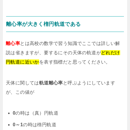
離心率が大きく楕円軌道である
離心率
とは高校の数学で習う知識でここでは詳しい解
説は省きますが、要するにその天体の軌道が
どれだけ
円軌道に近いか
を表す指標だと思ってください。
天体に関しては
軌道離心率
と呼ぶようにしています
が、この値が
0
の時は（真）円軌道
0～1
の時は楕円軌道