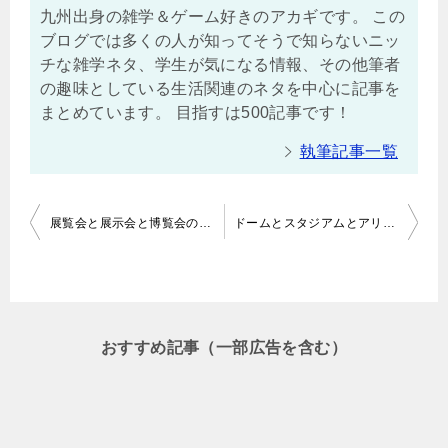
九州出身の雑学＆ゲーム好きのアカギです。 この
ブログでは多くの人が知ってそうで知らないニッ
チな雑学ネタ、学生が気になる情報、その他筆者
の趣味としている生活関連のネタを中心に記事を
まとめています。 目指すは500記事です！
執筆記事一覧
投
展覧会と展示会と博覧会の違い！作品の種類や目的など詳しく知ろう！
ドームとスタジアムとアリーナの違い！収容人数も比較してみた！
稿
ナ
ビ
ゲ
おすすめ記事（一部広告を含む）
ー
シ
ョ