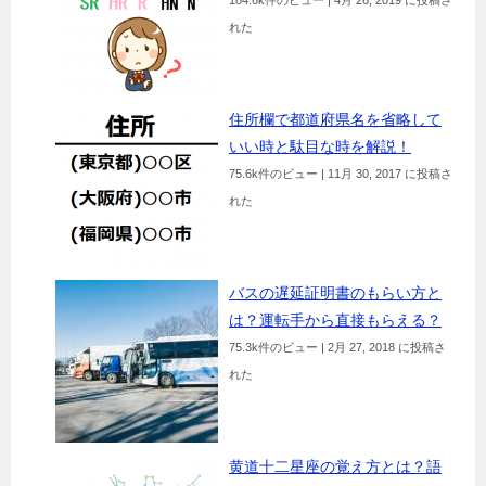
れた
住所欄で都道府県名を省略して
いい時と駄目な時を解説！
75.6k件のビュー
|
11月 30, 2017 に投稿さ
れた
バスの遅延証明書のもらい方と
は？運転手から直接もらえる？
75.3k件のビュー
|
2月 27, 2018 に投稿さ
れた
黄道十二星座の覚え方とは？語