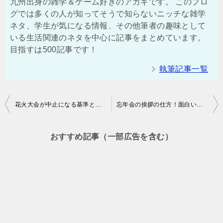
九州出身の雑学＆ゲーム好きのアカギです。 このブロ
グでは多くの人が知ってそうで知らないニッチな雑学
ネタ、学生が気になる情報、その他筆者の趣味として
いる生活関連のネタを中心に記事をまとめています。
目指すは500記事です！
執筆記事一覧
投
花火大会が中止になる基準とは？風速や雨量が鍵！
忘年会の挨拶の仕方！面白い感じの例文を紹介します！
稿
ナ
おすすめ記事（一部広告を含む）
ビ
ゲ
ー
シ
ョ