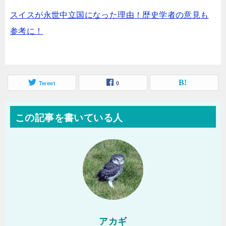
スイスが永世中立国になった理由！歴史学者の意見も
参考に！
Tweet
0
この記事を書いている人
アカギ