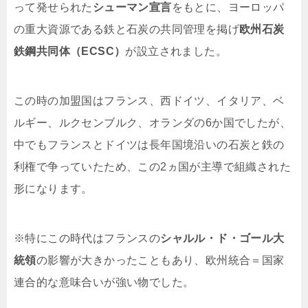
って発せられた
シューマン宣言
をもとに、ヨーロッパ
の重大資源である鉄と石炭の共同管理を掲げ
欧州石炭
鉄鋼共同体（ECSC）
が設立されました。
この時の加盟国はフランス、西ドイツ、イタリア、ベ
ルギー、ルクセンブルク、オランダの6か国でしたが、
中でもフランスとドイツは長年国境沿いの石炭と鉄の
利権で争っていたため、この2ヵ国が主導で組織された
形になります。
※特にこの時代はフランスの
シャルル・ド・ゴール大
統領
の影響が大きかったこともあり、欧州統合＝国家
連合的な意味合いが強い物でした。