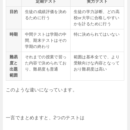
定期テスト
実力テスト
目的
生徒の成績評価を決め
生徒の学力診断、どの高
るために行う
校or大学に合格しやすい
かを計るために行う
時期
中間テストは学期の中
特に決められてはいない
間、期末テストはその
学期の終わり
難易
それまでの授業で習っ
範囲は基本全てで、より
度と
た内容で決められてお
受験向けな内容となって
出題
り、難易度も普通
おり難易度は高い
範囲
このような違いになっています。
一言でまとめますと、2つのテストは