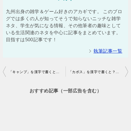
九州出身の雑学＆ゲーム好きのアカギです。 このブロ
グでは多くの人が知ってそうで知らないニッチな雑学
ネタ、学生が気になる情報、その他筆者の趣味として
いる生活関連のネタを中心に記事をまとめています。
目指すは500記事です！
執筆記事一覧
投
「キャンプ」を漢字で書くと？実は3つもあったよ！
「カボス」を漢字で書くと？由来と「スダチ」との違いも調べたよ
稿
ナ
おすすめ記事（一部広告を含む）
ビ
ゲ
ー
シ