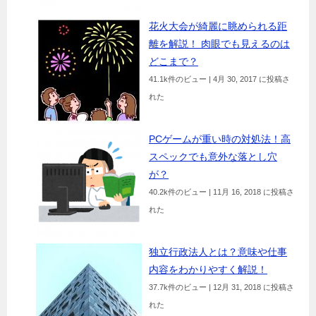
花火大会が綺麗に眺められる距
離を解説！ 肉眼でも見えるのは
どこまで？
41.1k件のビュー
|
4月 30, 2017 に投稿さ
れた
PCゲームが重い時の対処法！高
スペックでも意外な落とし穴
が？
40.2k件のビュー
|
11月 16, 2018 に投稿さ
れた
独立行政法人とは？意味や仕事
内容をわかりやすく解説！
37.7k件のビュー
|
12月 31, 2018 に投稿さ
れた