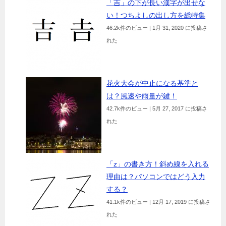
「吉」の下が長い漢字が出せな
い！つちよしの出し方を総特集
46.2k件のビュー
|
1月 31, 2020 に投稿さ
れた
花火大会が中止になる基準と
は？風速や雨量が鍵！
42.7k件のビュー
|
5月 27, 2017 に投稿さ
れた
「z」の書き方！斜め線を入れる
理由は？パソコンではどう入力
する？
41.1k件のビュー
|
12月 17, 2019 に投稿さ
れた