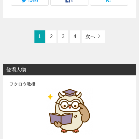
Tweet
0
1
2
3
4
次へ
登場人物
フクロウ教授