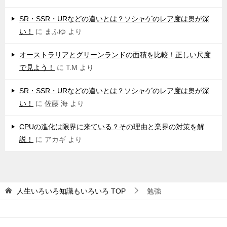
SR・SSR・URなどの違いとは？ソシャゲのレア度は奥が深
い！
に
まふゆ
より
オーストラリアとグリーンランドの面積を比較！正しい尺度
で見よう！
に
T.M
より
SR・SSR・URなどの違いとは？ソシャゲのレア度は奥が深
い！
に
佐藤 海
より
CPUの進化は限界に来ている？その理由と業界の対策を解
説！
に
アカギ
より
人生いろいろ知識もいろいろ
TOP
勉強