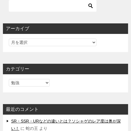
アーカイブ
カテゴリー
カ
テ
ゴ
リ
最近のコメント
ー
SR・SSR・URなどの違いとは？ソシャゲのレア度は奥が深
い！
に
蛇の王
より