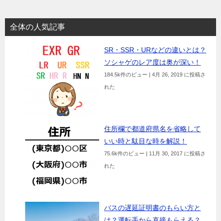
全体の人気記事
SR・SSR・URなどの違いとは？
ソシャゲのレア度は奥が深い！
184.5k件のビュー
|
4月 26, 2019 に投稿さ
れた
住所欄で都道府県名を省略して
いい時と駄目な時を解説！
75.6k件のビュー
|
11月 30, 2017 に投稿さ
れた
バスの遅延証明書のもらい方と
は？運転手から直接もらえる？