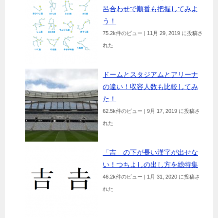
呂合わせで順番も把握してみよ
う！
75.2k件のビュー
|
11月 29, 2019 に投稿さ
れた
ドームとスタジアムとアリーナ
の違い！収容人数も比較してみ
た！
62.5k件のビュー
|
9月 17, 2019 に投稿さ
れた
「吉」の下が長い漢字が出せな
い！つちよしの出し方を総特集
46.2k件のビュー
|
1月 31, 2020 に投稿さ
れた