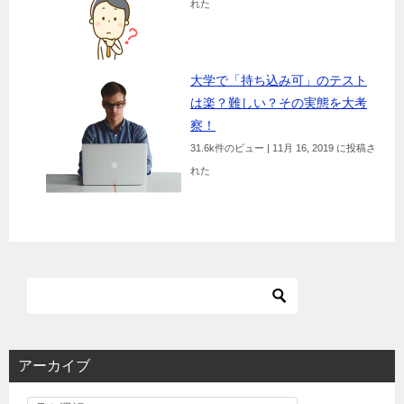
れた
大学で「持ち込み可」のテスト
は楽？難しい？その実態を大考
察！
31.6k件のビュー
|
11月 16, 2019 に投稿さ
れた
アーカイブ