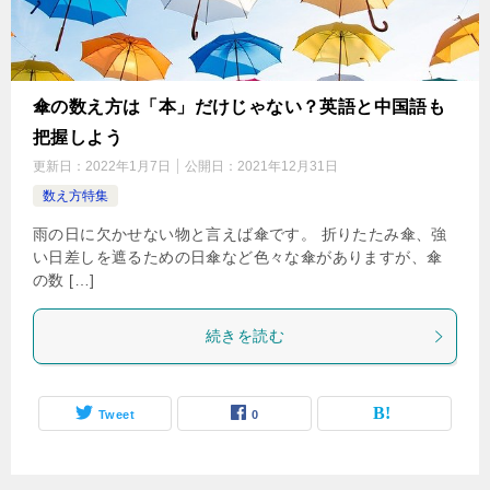
傘の数え方は「本」だけじゃない？英語と中国語も
把握しよう
更新日：
2022年1月7日
公開日：
2021年12月31日
数え方特集
雨の日に欠かせない物と言えば傘です。 折りたたみ傘、強
い日差しを遮るための日傘など色々な傘がありますが、傘
の数 […]
続きを読む
Tweet
0