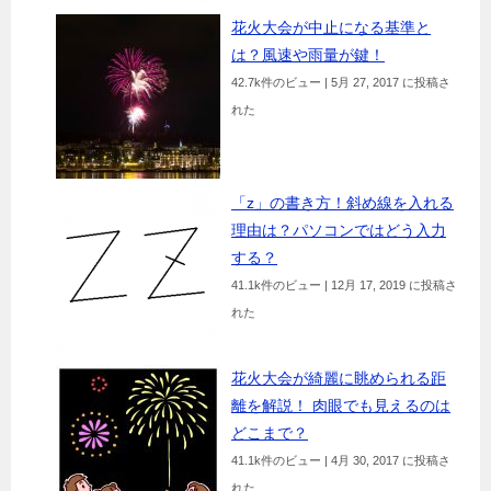
花火大会が中止になる基準と
は？風速や雨量が鍵！
42.7k件のビュー
|
5月 27, 2017 に投稿さ
れた
「z」の書き方！斜め線を入れる
理由は？パソコンではどう入力
する？
41.1k件のビュー
|
12月 17, 2019 に投稿さ
れた
花火大会が綺麗に眺められる距
離を解説！ 肉眼でも見えるのは
どこまで？
41.1k件のビュー
|
4月 30, 2017 に投稿さ
れた