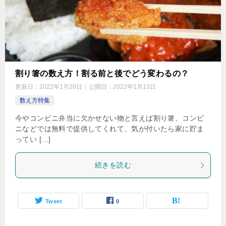
割り箸の数え方！割る前と後でどう変わるの？
更新日：
2022年1月20日
公開日：
2022年1月13日
数え方特集
今やコンビニ弁当に欠かせない物と言えば割り箸、コンビ
ニなどでは無料で提供してくれて、気が付いたら家に貯ま
ってい […]
続きを読む
Tweet
0