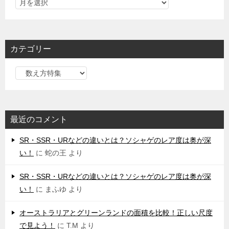
カテゴリー
カ
テ
ゴ
リ
最近のコメント
ー
SR・SSR・URなどの違いとは？ソシャゲのレア度は奥が深
い！
に
蛇の王
より
SR・SSR・URなどの違いとは？ソシャゲのレア度は奥が深
い！
に
まふゆ
より
オーストラリアとグリーンランドの面積を比較！正しい尺度
で見よう！
に
T.M
より