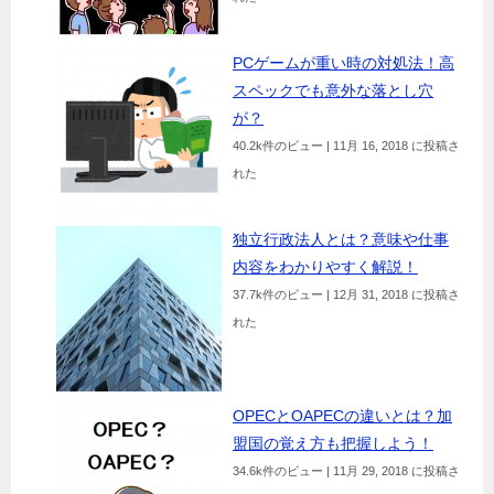
PCゲームが重い時の対処法！高
スペックでも意外な落とし穴
が？
40.2k件のビュー
|
11月 16, 2018 に投稿さ
れた
独立行政法人とは？意味や仕事
内容をわかりやすく解説！
37.7k件のビュー
|
12月 31, 2018 に投稿さ
れた
OPECとOAPECの違いとは？加
盟国の覚え方も把握しよう！
34.6k件のビュー
|
11月 29, 2018 に投稿さ