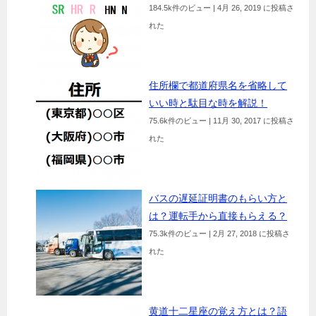
184.5k件のビュー
|
4月 26, 2019 に投稿さ
れた
住所欄で都道府県名を省略して
いい時と駄目な時を解説！
75.6k件のビュー
|
11月 30, 2017 に投稿さ
れた
バスの遅延証明書のもらい方と
は？運転手から直接もらえる？
75.3k件のビュー
|
2月 27, 2018 に投稿さ
れた
黄道十二星座の覚え方とは？語